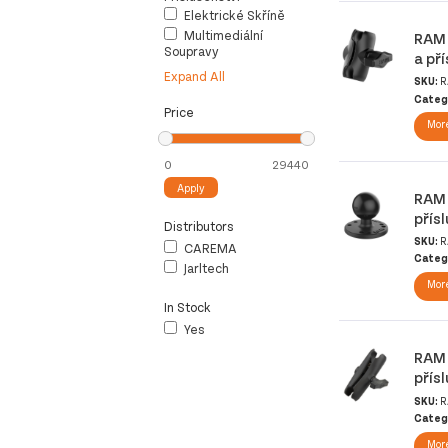
Elektrické Skříně
Multimediální
RAM 
Soupravy
a př
Expand All
SKU:
R
Categ
Price
More
Apply
RAM 
přís
Distributors
SKU:
R
CAREMA
Categ
Jarltech
More
In Stock
Yes
RAM 
přís
SKU:
R
Categ
More