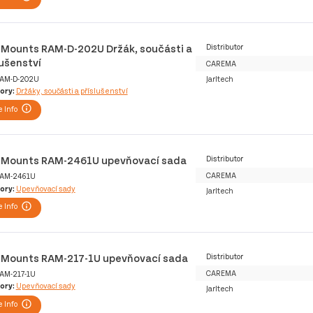
Mounts RAM-D-202U Držák, součásti a
Distributor
lušenství
CAREMA
AM-D-202U
Jarltech
ory:
Držáky, součásti a příslušenství
 Info
Mounts RAM-2461U upevňovací sada
Distributor
CAREMA
AM-2461U
ory:
Upevňovací sady
Jarltech
 Info
Mounts RAM-217-1U upevňovací sada
Distributor
CAREMA
AM-217-1U
ory:
Upevňovací sady
Jarltech
 Info