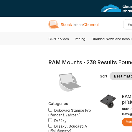
Our Services
Pricing
Channel News and Resou
RAM Mounts
-
238 Results Foun
Sort
RAM 
přís
Categories
SKU:
R
Dokovací Stanice Pro
Categ
Přenosná Zařízení
Držáky
More
Držáky, Součásti A
Příslušenství