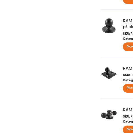
RAM 
přís
SKU:
R
Categ
More
RAM 
SKU:
R
Categ
More
RAM 
SKU:
R
Categ
More