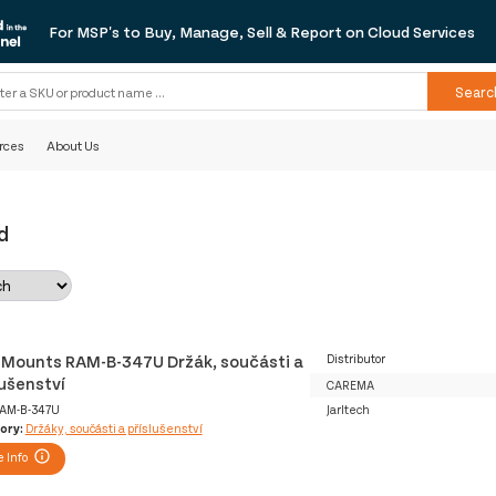
For MSP's to Buy, Manage, Sell & Report on Cloud Services
Searc
rces
About Us
d
Mounts RAM-B-347U Držák, součásti a
Distributor
lušenství
CAREMA
AM-B-347U
Jarltech
ory:
Držáky, součásti a příslušenství
 Info