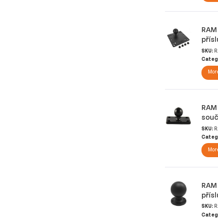
RAM 
přís
SKU:
R
Categ
More
RAM 
souč
SKU:
R
Categ
More
RAM 
přís
SKU:
R
Categ