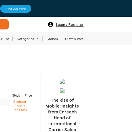
Find Out More
h
Login / Register
Hubs
Categories
Brands
Distributors
Stock
Price
The Rise of
Register
Mobile: Insights
Free To
See Stock
from Enreach
Head of
International
Carrier Sales