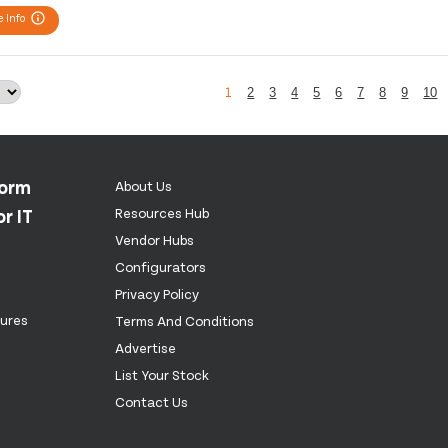
 Info
1
2
3
4
5
6
7
8
9
10
form
About Us
r IT
Resources Hub
Vendor Hubs
Configurators
Privacy Policy
tures
Terms And Conditions
Advertise
List Your Stock
Contact Us